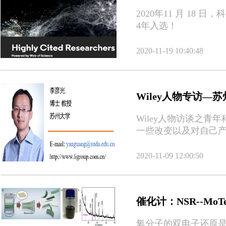
2020年11 月 18
4年入选！
2020-11-19 10:40:48
Wiley人物专访—
Wiley人物访谈之
一些改变以及对自己
任务、并且要有足够
（Don’t be satisfied wi
2020-11-09 12:00:50
催化计：NSR--M
氧分子的双电子还原