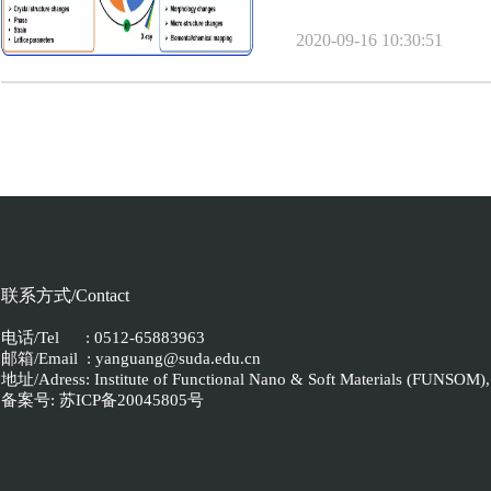
Mater. 期刊上
2020-09-16 10:30:51
联系方式/Contact
电话/Tel : 0512-65883963
邮箱/Email : yanguang@suda.edu.cn
地址/Adress: Institute of Functional Nano & Soft Materials (FUNSOM), 
备案号:
苏ICP备20045805号