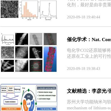
化剂，最好是由非贵重
授，南京师范大学李亚
酸性介质中电化学产
2020-09-18 19:40:44
催化学术：Nat. C
电化学CO2还原能够
还原在工业上的可行性
前电化学CO2还原的
CO2反应过程和与H
2020-09-18 19:38:43
CH3OH在内的C1产
文献精选：李彦光/张
苏州大学功能纳米与软物质研
mechanism of lithium-su