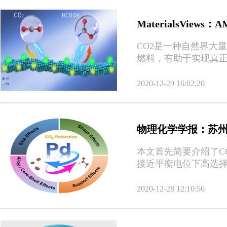
MaterialsVi
CO2是一种自然界大
燃料，有助于实现真正
与生产乙烯、乙醇、丙
是目前最具经济可行性的
2020-12-29 16:02:20
等）基材料上，但在反应
物理化学学报：苏州
本文首先简要介绍了CO
接近平衡电位下高选择性
题挑战(如成本较高、
应等对Pd 基催化剂
2020-12-28 12:10:56