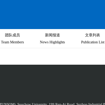
团队成员
新闻报道
文章列表
Team Members
News Highlights
Publication List
 (FUNSOM), Soochow University, 199 Ren-Ai Road, Suzhou Industrial Pa