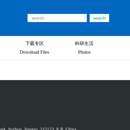
search
下载专区
科研生活
Download Files
Photos
rk, Suzhou, Jiangsu, 215123, P. R. China