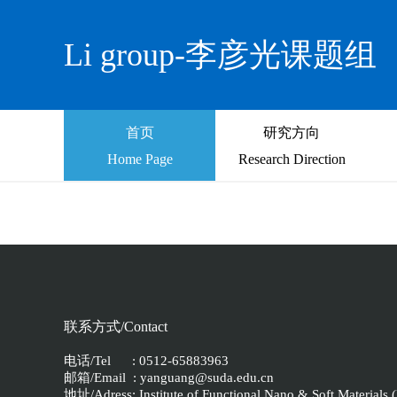
Li group-李彦光课题组
首页
研究方向
Home Page
Research Direction
联系方式/Contact
电话/Tel : 0512-65883963
邮箱/Email : yanguang@suda.edu.cn
地址/Adress: Institute of Functional Nano & Soft Materials